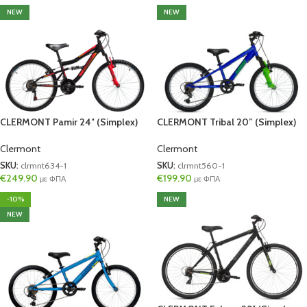
NEW
NEW
CLERMONT Pamir 24″ (Simplex)
CLERMONT Tribal 20” (Simplex)
Clermont
Clermont
SKU:
clrmnt634-1
SKU:
clrmnt560-1
€
249.90
€
199.90
με ΦΠΑ
με ΦΠΑ
-10%
NEW
NEW