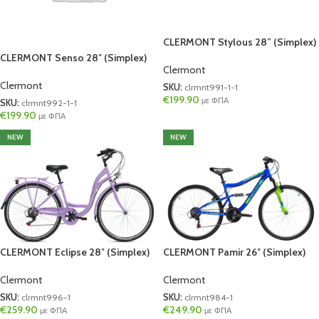
CLERMONT Stylous 28” (Simplex)
CLERMONT Senso 28″ (Simplex)
Clermont
Clermont
SKU:
clrmnt991-1-1
€
199.90
με ΦΠΑ
SKU:
clrmnt992-1-1
€
199.90
με ΦΠΑ
NEW
NEW
CLERMONT Eclipse 28″ (Simplex)
CLERMONT Pamir 26″ (Simplex)
Clermont
Clermont
SKU:
clrmnt996-1
SKU:
clrmnt984-1
€
259.90
€
249.90
με ΦΠΑ
με ΦΠΑ