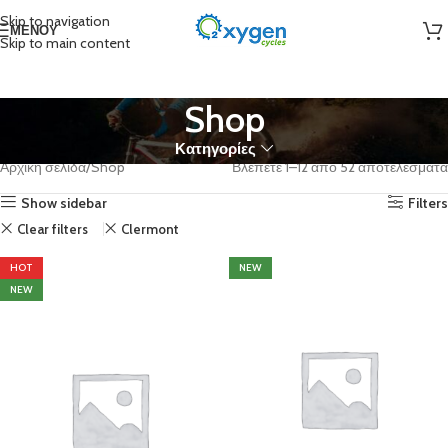
Skip to navigation
ΜΕΝΟΎ
Skip to main content
Shop
Κατηγορίες
Αρχική σελίδα
Shop
Βλέπετε 1–12 από 52 αποτελέσματα
Show sidebar
Filters
Clear filters
Clermont
HOT
NEW
NEW