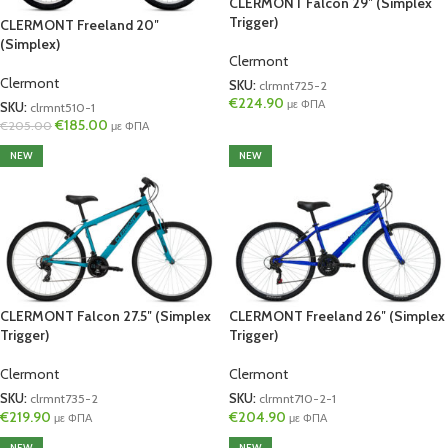
CLERMONT Falcon 29″ (Simplex
Trigger)
CLERMONT Freeland 20″
(Simplex)
Clermont
Clermont
SKU:
clrmnt725-2
€
224.90
με ΦΠΑ
SKU:
clrmnt510-1
€
185.00
€
205.00
με ΦΠΑ
NEW
NEW
CLERMONT Falcon 27.5″ (Simplex
CLERMONT Freeland 26″ (Simplex
Trigger)
Trigger)
Clermont
Clermont
SKU:
clrmnt735-2
SKU:
clrmnt710-2-1
€
219.90
€
204.90
με ΦΠΑ
με ΦΠΑ
NEW
NEW