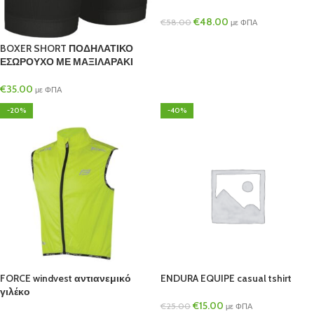
€
48.00
€
58.00
με ΦΠΑ
BOXER SHORT ΠΟΔΗΛΑΤΙΚΟ
ΕΣΩΡΟΥΧΟ ΜΕ ΜΑΞΙΛΑΡΑΚΙ
€
35.00
με ΦΠΑ
-20%
-40%
FORCE windvest αντιανεμικό
ENDURA EQUIPE casual tshirt
γιλέκο
€
15.00
€
25.00
με ΦΠΑ