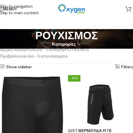
Skip to navigation
ΜΕΝΟΎ
Skip to main content
ΡΟΥΧΙΣΜΟΣ
Κατηγορίες
Αρχική σελίδα
Ένδυση - Υπόδηση
ΡΟΥΧΙΣΜΟΣ
Προβάλλονται όλα - 5 αποτελέσματα
Show sidebar
Filters
-17%
GIST ΒΕΡΜΟΥΔΑ MTB