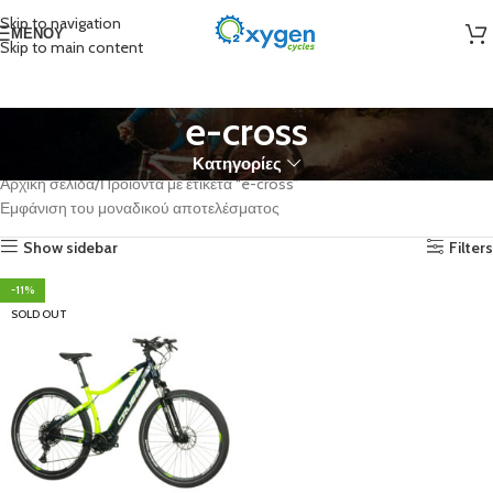
Skip to navigation
ΜΕΝΟΎ
Skip to main content
e-cross
Κατηγορίες
Αρχική σελίδα
Προϊόντα με ετικέτα “e-cross”
Εμφάνιση του μοναδικού αποτελέσματος
Show sidebar
Filters
-11%
SOLD OUT