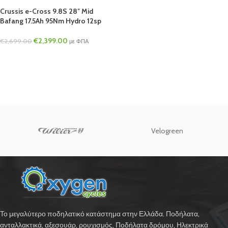
Crussis e-Cross 9.8S 28″ Mid
Bafang 17.5Ah 95Nm Hydro 12sp
€
2,399.00
€
2,699.00
με ΦΠΑ
Velogreen
Το μεγαλύτερο ποδηλατικό κατάστημα στην Ελλάδα. Ποδήλατα,
ανταλλακτικά, αξεσουάρ, ρουχισμός, Ποδήλατα δρόμου, Ηλεκτρικά