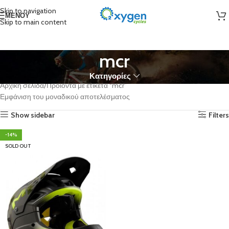
Skip to navigation
ΜΕΝΟΎ
Skip to main content
mcr
Κατηγορίες
Αρχική σελίδα
Προϊόντα με ετικέτα “mcr”
Εμφάνιση του μοναδικού αποτελέσματος
Show sidebar
Filters
-14%
SOLD OUT