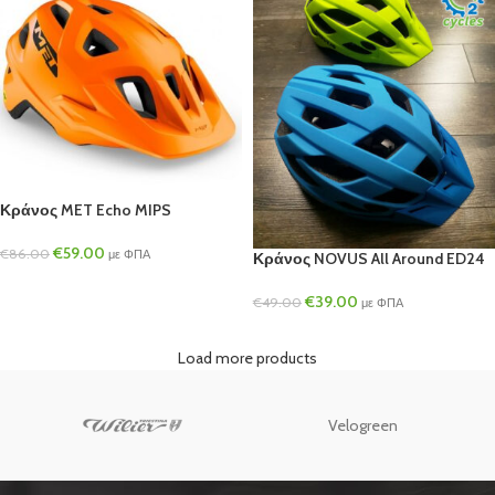
Κράνος MET Echo MIPS
€
59.00
€
86.00
με ΦΠΑ
Κράνος NOVUS All Around ED24
€
39.00
€
49.00
με ΦΠΑ
Load more products
Velogreen