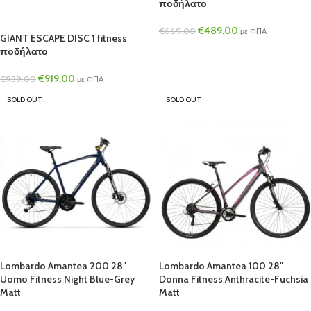
ποδήλατο
€
489.00
€
669.00
με ΦΠΑ
GIANT ESCAPE DISC 1 fitness
ποδήλατο
€
919.00
€
959.00
με ΦΠΑ
SOLD OUT
SOLD OUT
Lombardo Amantea 200 28″
Lombardo Amantea 100 28″
Uomo Fitness Night Blue-Grey
Donna Fitness Anthracite-Fuchsia
Matt
Matt