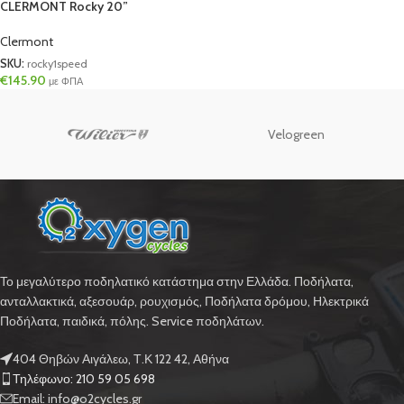
CLERMONT Rocky 20”
Clermont
SKU:
rocky1speed
€
145.90
με ΦΠΑ
Velogreen
Το μεγαλύτερο ποδηλατικό κατάστημα στην Ελλάδα. Ποδήλατα,
ανταλλακτικά, αξεσουάρ, ρουχισμός, Ποδήλατα δρόμου, Ηλεκτρικά
Ποδήλατα, παιδικά, πόλης. Service ποδηλάτων.
404 Θηβών Αιγάλεω, Τ.Κ 122 42, Αθήνα
Τηλέφωνο: 210 59 05 698
Email: info@o2cycles.gr