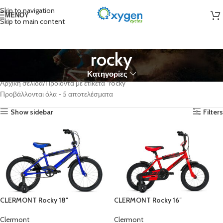
Skip to navigation
ΜΕΝΟΎ
Skip to main content
rocky
Κατηγορίες
Αρχική σελίδα
Προϊόντα με ετικέτα “rocky”
Προβάλλονται όλα - 5 αποτελέσματα
Show sidebar
Filters
CLERMONT Rocky 18″
CLERMONT Rocky 16″
Clermont
Clermont