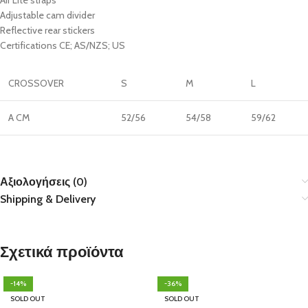
Air Lite straps
Adjustable cam divider
Reflective rear stickers
Certifications CE; AS/NZS; US
CROSSOVER
S
M
L
A CM
52/56
54/58
59/62
Αξιολογήσεις (0)
Shipping & Delivery
Σχετικά προϊόντα
-14%
-36%
SOLD OUT
SOLD OUT