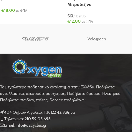
Μπρούτζινο
€
18.00
με ΦΠΑ
SKU:
behjb
€
12.00
με ΦΠΑ
Velogreen
Το μεγαλύτερο ποδηλατικό κατάστημα στην Ελλάδα. Ποδήλατα,
ανταλλακτικά, αξεσουάρ, ρουχισμός, Ποδήλατα δρόμου, Ηλεκτρικά
Ποδήλατα, παιδικά, πόλης. Service ποδηλάτων.
404 Θηβών Αιγάλεω, Τ.Κ 122 42, Αθήνα
Τηλέφωνο: 210 59 05 698
Email: info@o2cycles.gr