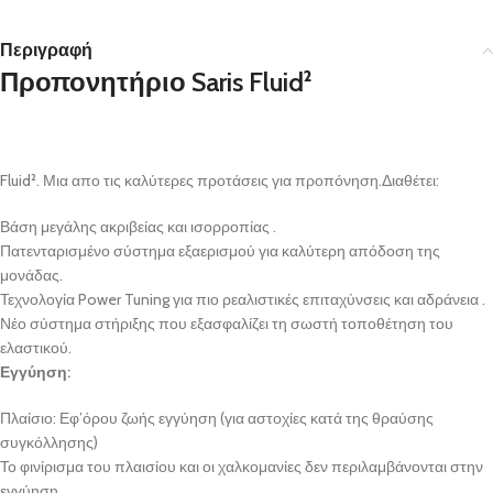
Περιγραφή
Προπονητήριο Saris Fluid²
Fluid². Μια απο τις καλύτερες προτάσεις για προπόνηση.Διαθέτει:
Βάση μεγάλης ακριβείας και ισορροπίας .
Πατενταρισμένο σύστημα εξαερισμού για καλύτερη απόδοση της
μονάδας.
Τεχνολογία Power Tuning για πιο ρεαλιστικές επιταχύνσεις και αδράνεια .
Νέο σύστημα στήριξης που εξασφαλίζει τη σωστή τοποθέτηση του
ελαστικού.
Εγγύηση:
Πλαίσιο: Εφ’όρου ζωής εγγύηση (για αστοχίες κατά της θραύσης
συγκόλλησης)
Το φινίρισμα του πλαισίου και οι χαλκομανίες δεν περιλαμβάνονται στην
εγγύηση