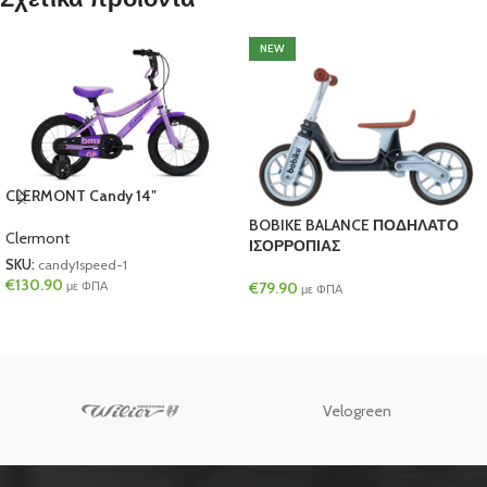
NEW
CLERMONT Candy 14″
BOBIKE BALANCE ΠΟΔΗΛΑΤΟ
Clermont
ΙΣΟΡΡΟΠΙΑΣ
SKU:
candy1speed-1
€
130.90
με ΦΠΑ
€
79.90
με ΦΠΑ
Velogreen