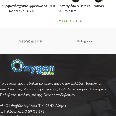
Συρματόσχοινο φρένων SUPER
Σετ φρένα V-Brake Promax
PRO Road XCS-02A
Aluminium
€
13.00
με ΦΠΑ
Velogreen
Το μεγαλύτερο ποδηλατικό κατάστημα στην Ελλάδα. Ποδήλατα,
ανταλλακτικά, αξεσουάρ, ρουχισμός, Ποδήλατα δρόμου, Ηλεκτρικά
Ποδήλατα, παιδικά, πόλης. Service ποδηλάτων.
404 Θηβών Αιγάλεω, Τ.Κ 122 42, Αθήνα
Τηλέφωνο: 210 59 05 698