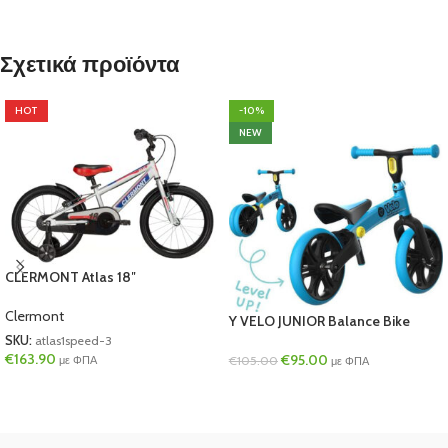
Σχετικά προϊόντα
HOT
-10%
NEW
CLERMONT Atlas 18″
Clermont
Y VELO JUNIOR Balance Bike
SKU:
atlas1speed-3
€
163.90
€
95.00
με ΦΠΑ
€
105.00
με ΦΠΑ