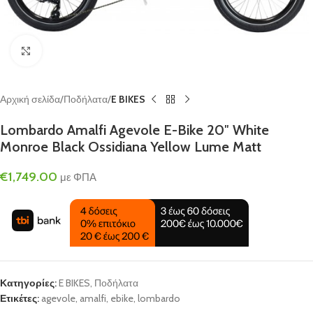
Click to enlarge
Αρχική σελίδα
Ποδήλατα
E BIKES
Lombardo Amalfi Agevole E-Bike 20″ White
Monroe Black Ossidiana Yellow Lume Matt
€
1,749.00
με ΦΠΑ
Κατηγορίες:
E BIKES
,
Ποδήλατα
Ετικέτες:
agevole
,
amalfi
,
ebike
,
lombardo