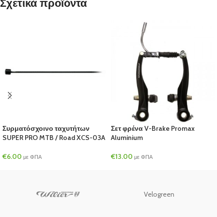
Σχετικά προϊόντα
Συρματόσχοινο ταχυτήτων
Σετ φρένα V-Brake Promax
SUPER PRO MTB / Road XCS-03A
Aluminium
€
6.00
€
13.00
με ΦΠΑ
με ΦΠΑ
Velogreen