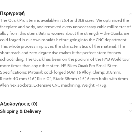
Περιγραφή
The Quark Pro stem is available in 25.4 and 31.8 sizes. We optimised the
faceplate and body, and removed every unnecessary cubic millimeter of
alloy from this stem. But no worries about the strength – the Quarks are
cold forged in our own moulds before going into the CNC department.
This whole process improves the characteristics of the material. The
short reach and zero degree rise makes it the perfect stem for new
school riding. The Quark has been on the podium of the FMB World tour
more times than any other stem. NS Bikes Quark Pro Small Stem
Specifications: Material: cold-forged 6061 T6 Alloy, Clamp: 31.8mm,
Reach: 40 mm / 1.6”, Rise: 0°, Stack: 38mm / 1.5”, 6 mm bolts with 6mm
Allen hex sockets, Extensive CNC machining, Weight: ~175g.
Αξιολογήσεις (0)
Shipping & Delivery