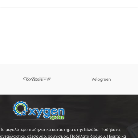
Velogreen
Το μεγαλύτερο ποδηλατικό κατάστημα στην Ελλάδα. Ποδήλατα,
ανταλλακτικά, αξεσουάρ, ρουχισμός, Ποδήλατα δρόμου, Ηλεκτρικά