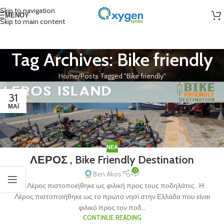
Skip to navigation
ΜΕΝΟΎ
Skip to main content
Tag Archives: Bike friendly
Home
Posts Tagged "Bike friendly"
31
ΜΆΙ
ΝΈΑ
ΛΕΡΟΣ , Bike Friendly Destination
0
Ben Akos
Η Λέρος πιστοποιήθηκε ως φιλική προς τους ποδηλάτες . Η
Λέρος πιστοποιήθηκε ως το πρώτο νησί στην Ελλάδα που είναι
φιλικό προς τον ποδ...
CONTINUE READING